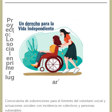
Pr
oy
ect
o: `
Lo
so
cia
l
en
pri
me
r
lug
ar´
Convocatoria de subvenciones para el fomento del voluntario social y
actuaciones sociales con incidencia en colectivos y personas
vulnerables